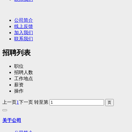
公司简介
线上反馈
加入我们
联系我们
招聘列表
职位
招聘人数
工作地点
薪资
操作
上一页
1
下一页
转至第
关于公司