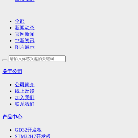
全部
新闻动态
官网新闻
**新资讯
图片展示
关于公司
公司简介
线上反馈
加入我们
联系我们
产品中心
GD32开发板
STM32H7开发板