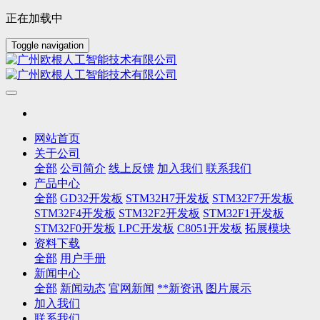
正在加载中
Toggle navigation
网站首页
关于公司
全部
公司简介
线上反馈
加入我们
联系我们
产品中心
全部
GD32开发板
STM32H7开发板
STM32F7开发板
STM32F4开发板
STM32F2开发板
STM32F1开发板
STM32F0开发板
LPC开发板
C8051开发板
拓展模块
资料下载
全部
用户手册
新闻中心
全部
新闻动态
官网新闻
**新资讯
图片展示
加入我们
联系我们