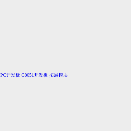
LPC开发板
C8051开发板
拓展模块