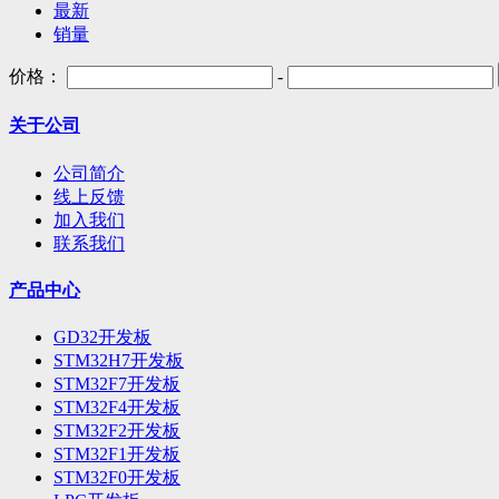
最新
销量
价格：
-
关于公司
公司简介
线上反馈
加入我们
联系我们
产品中心
GD32开发板
STM32H7开发板
STM32F7开发板
STM32F4开发板
STM32F2开发板
STM32F1开发板
STM32F0开发板