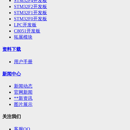
STM32F4开发板
STM32F2开发板
STM32F1开发板
STM32F0开发板
LPC开发板
C8051开发板
拓展模块
资料下载
用户手册
新闻中心
新闻动态
官网新闻
**新资讯
图片展示
关注我们
客服QQ