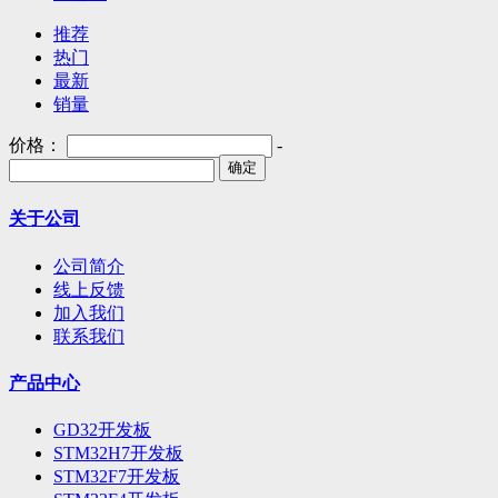
推荐
热门
最新
销量
价格：
-
确定
关于公司
公司简介
线上反馈
加入我们
联系我们
产品中心
GD32开发板
STM32H7开发板
STM32F7开发板