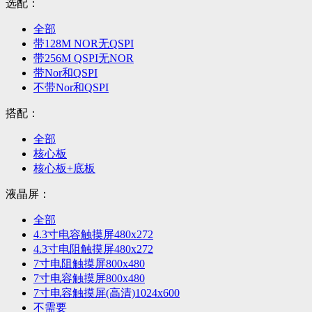
选配：
全部
带128M NOR无QSPI
带256M QSPI无NOR
带Nor和QSPI
不带Nor和QSPI
搭配：
全部
核心板
核心板+底板
液晶屏：
全部
4.3寸电容触摸屏480x272
4.3寸电阻触摸屏480x272
7寸电阻触摸屏800x480
7寸电容触摸屏800x480
7寸电容触摸屏(高清)1024x600
不需要