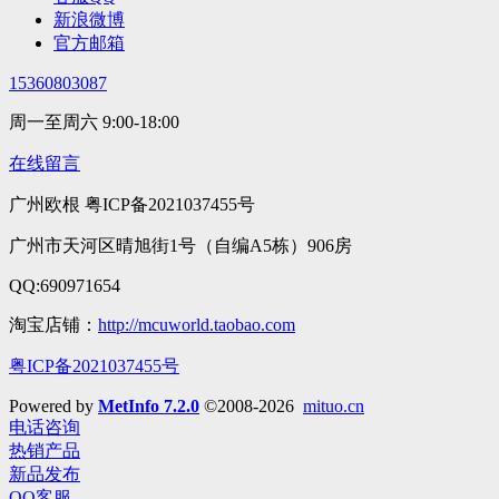
新浪微博
官方邮箱
15360803087
周一至周六 9:00-18:00
在线留言
广州欧根 粤ICP备2021037455号
广州市天河区晴旭街1号（自编A5栋）906房
QQ:690971654
淘宝店铺：
http://mcuworld.taobao.com
粤ICP备2021037455号
Powered by
MetInfo 7.2.0
©2008-2026
mituo.cn
电话咨询
热销产品
新品发布
QQ客服