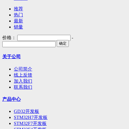
推荐
热门
最新
销量
价格：
-
确定
关于公司
公司简介
线上反馈
加入我们
联系我们
产品中心
GD32开发板
STM32H7开发板
STM32F7开发板