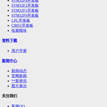
STM32F4开发板
STM32F2开发板
STM32F1开发板
STM32F0开发板
LPC开发板
C8051开发板
拓展模块
资料下载
用户手册
新闻中心
新闻动态
官网新闻
**新资讯
图片展示
关注我们
客服QQ