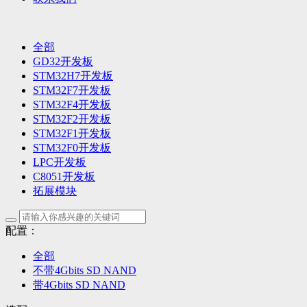
全部
GD32开发板
STM32H7开发板
STM32F7开发板
STM32F4开发板
STM32F2开发板
STM32F1开发板
STM32F0开发板
LPC开发板
C8051开发板
拓展模块
配置：
全部
不带4Gbits SD NAND
带4Gbits SD NAND