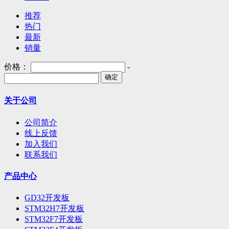
推荐
热门
最新
销量
价格：
-
确定
关于公司
公司简介
线上反馈
加入我们
联系我们
产品中心
GD32开发板
STM32H7开发板
STM32F7开发板