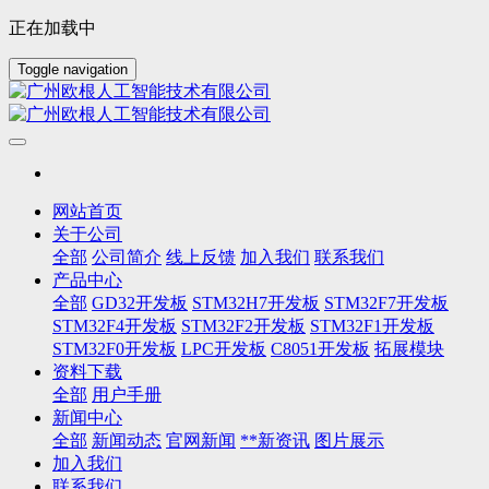
正在加载中
Toggle navigation
网站首页
关于公司
全部
公司简介
线上反馈
加入我们
联系我们
产品中心
全部
GD32开发板
STM32H7开发板
STM32F7开发板
STM32F4开发板
STM32F2开发板
STM32F1开发板
STM32F0开发板
LPC开发板
C8051开发板
拓展模块
资料下载
全部
用户手册
新闻中心
全部
新闻动态
官网新闻
**新资讯
图片展示
加入我们
联系我们