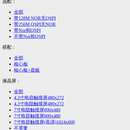
选配：
全部
带128M NOR无QSPI
带256M QSPI无NOR
带Nor和QSPI
不带Nor和QSPI
搭配：
全部
核心板
核心板+底板
液晶屏：
全部
4.3寸电容触摸屏480x272
4.3寸电阻触摸屏480x272
7寸电阻触摸屏800x480
7寸电容触摸屏800x480
7寸电容触摸屏(高清)1024x600
不需要