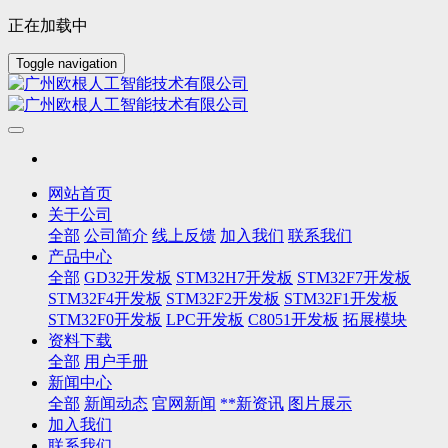
正在加载中
Toggle navigation
网站首页
关于公司
全部
公司简介
线上反馈
加入我们
联系我们
产品中心
全部
GD32开发板
STM32H7开发板
STM32F7开发板
STM32F4开发板
STM32F2开发板
STM32F1开发板
STM32F0开发板
LPC开发板
C8051开发板
拓展模块
资料下载
全部
用户手册
新闻中心
全部
新闻动态
官网新闻
**新资讯
图片展示
加入我们
联系我们