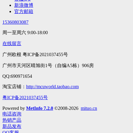
新浪微博
官方邮箱
15360803087
周一至周六 9:00-18:00
在线留言
广州欧根 粤ICP备2021037455号
广州市天河区晴旭街1号（自编A5栋）906房
QQ:690971654
淘宝店铺：
http://mcuworld.taobao.com
粤ICP备2021037455号
Powered by
MetInfo 7.2.0
©2008-2026
mituo.cn
电话咨询
热销产品
新品发布
QQ客服