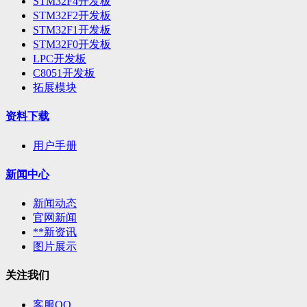
STM32F4开发板
STM32F2开发板
STM32F1开发板
STM32F0开发板
LPC开发板
C8051开发板
拓展模块
资料下载
用户手册
新闻中心
新闻动态
官网新闻
**新资讯
图片展示
关注我们
客服QQ