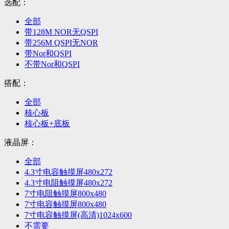
选配：
全部
带128M NOR无QSPI
带256M QSPI无NOR
带Nor和QSPI
不带Nor和QSPI
搭配：
全部
核心板
核心板+底板
液晶屏：
全部
4.3寸电容触摸屏480x272
4.3寸电阻触摸屏480x272
7寸电阻触摸屏800x480
7寸电容触摸屏800x480
7寸电容触摸屏(高清)1024x600
不需要